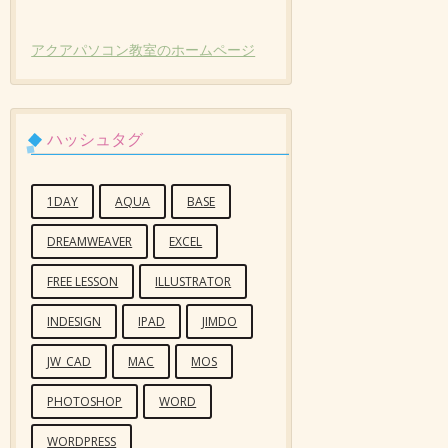
アクアパソコン教室のホームページ
ハッシュタグ
1DAY
AQUA
BASE
DREAMWEAVER
EXCEL
FREE LESSON
ILLUSTRATOR
INDESIGN
IPAD
JIMDO
JW_CAD
MAC
MOS
PHOTOSHOP
WORD
WORDPRESS