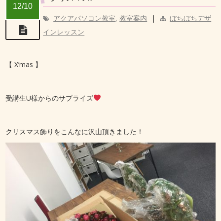
12/10
アクアパソコン教室
,
教室案内
|
ぼちぼちデザ
インレッスン
【 X’mas 】
受講生U様からのサプライズ
クリスマス飾りをこんなに沢山頂きました！